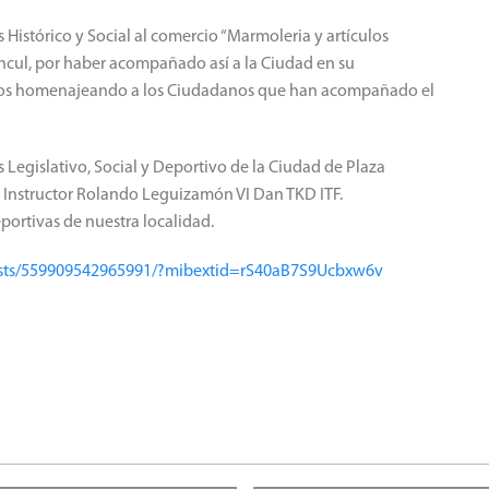
s Histórico y Social al comercio “Marmoleria y artículos
incul, por haber acompañado así a la Ciudad en su
amos homenajeando a los Ciudadanos que han acompañado el
s Legislativo, Social y Deportivo de la Ciudad de Plaza
l Instructor Rolando Leguizamón VI Dan TKD ITF.
ortivas de nuestra localidad.
sts/559909542965991/?mibextid=rS40aB7S9Ucbxw6v