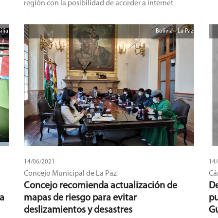
región con la posibilidad de acceder a internet
en
domiciliario.
ilia
Bolivia - La Paz
al
se
 de
n
14/06/2021
14
Concejo Municipal de La Paz
Cá
Concejo recomienda actualización de
De
ia
mapas de riesgo para evitar
pu
deslizamientos y desastres
G