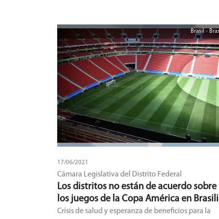
Dirección Ejecutiva de Políticas para personas con
Discapacidad y el Policlínico Municipal intermedi
y gestionen la vacunación para las personas con
Brasil - Bras
discapacidad, madres, padres y tutores, ante el
Ministerio de Salud Pública y Bienestar Social. En t
sentido, la concejala solicita a la Intendencia
Municipal que, a través de las citadas direcciones, 
proceda a realizar la intermediación en la gestión
la vacunación dentro del municipio y remita en u
plazo de ocho días la información al respecto.
17/06/2021
Cámara Legislativa del Distrito Federal
Los distritos no están de acuerdo sobre
los juegos de la Copa América en Brasil
Crisis de salud y esperanza de beneficios para la