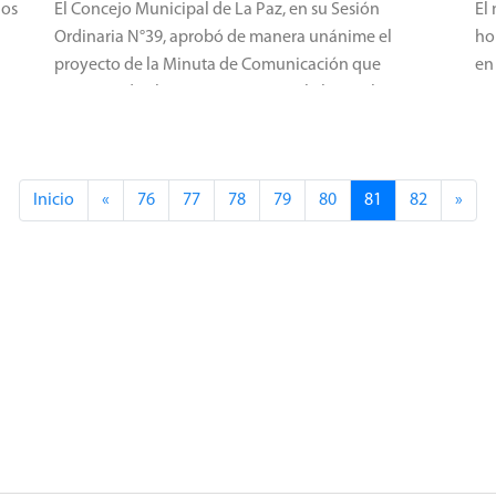
gos
El Concejo Municipal de La Paz, en su Sesión
El
Ordinaria N°39, aprobó de manera unánime el
ho
proyecto de la Minuta de Comunicación que
en
recomienda al Ejecutivo Municipal el cumplimiento
es
de la Ley Autonómica N°005/2010 de Gestión
di
Integral de Riesgos de Desastres.
Inicio
«
76
77
78
79
80
81
82
»