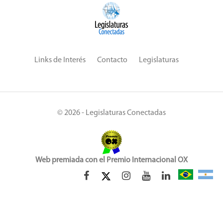
"se suma a este proceso de lucha". En este escenario, el
secretario del Concejo Indígena del DF, Tiago Kirixi, abogó por
políticas públicas que permitan la permanencia de los
estudiantes indígenas en el DF. Mencionó las dificultades de
Links de Interés
Contacto
Legislaturas
adaptación de los indígenas, muchos de los cuales vienen
directamente de los pueblos, en una ciudad como Brasilia. El
apoyo financiero y de vivienda, el apoyo psicológico y
educativo fueron algunas de las medidas enumeradas por
Kirixi.
© 2026 - Legislaturas Conectadas
Web premiada con el Premio Internacional OX