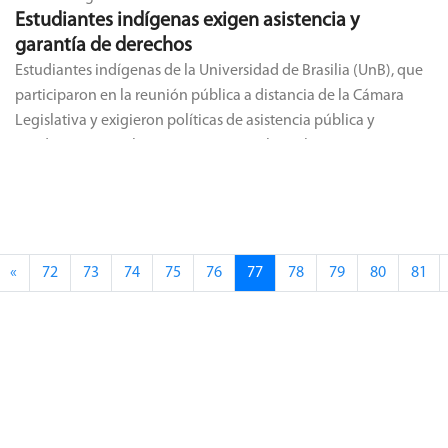
Estudiantes indígenas exigen asistencia y
garantía de derechos
Estudiantes indígenas de la Universidad de Brasilia (UnB), que
participaron en la reunión pública a distancia de la Cámara
Legislativa y exigieron políticas de asistencia pública y
condiciones para la permanencia en el DF. El encuentro,
transmitido en vivo por TV Web CLDF y en el portal de YouTube
de la Casa , fue mediado por el congresista Fábio Félix (PSOL),
quien defendió la garantía de los derechos de los estudiantes
indígenas y destacó que el encuentro público se desarrolla en
un momento simbólico, cuando Se produce una movilización
«
72
73
74
75
76
77
78
79
80
81
de la población indígena en el DF. Indígenas de todo el país se
han reunido en la Praça da Cidadania, en la Esplanada dos
Ministérios, en el movimiento Lucha por la Vida, organizado
por Articulação dos Povos Indígenas do Brasil (Apib). El
movimiento promoverá actos en contra de la llamada "agenda
anti-indígena que está en marcha en el Congreso Nacional y
en el Gobierno Federal". Félix agregó que la discusión de hoy