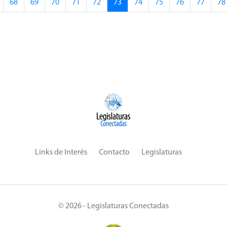
68
69
70
71
72
73
74
75
76
77
78
Links de Interés
Contacto
Legislaturas
© 2026 - Legislaturas Conectadas