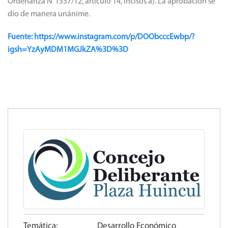
Ordenanza N°1357/12, artículo 14, incisos a). La aprobación se
dio de manera unánime.
Fuente: https://www.instagram.com/p/DOObcccEwbp/?
igsh=YzAyMDM1MGJkZA%3D%3D
Temática:
Desarrollo Económico