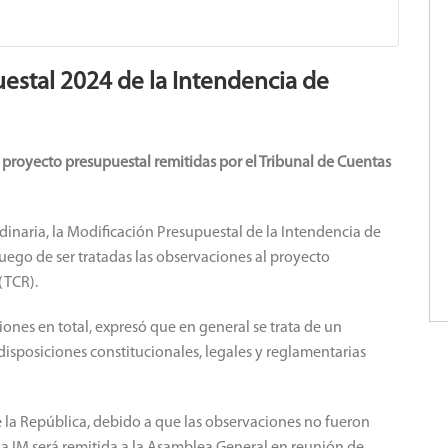
stal 2024 de la Intendencia de
l proyecto presupuestal remitidas por el Tribunal de Cuentas
inaria, la Modificación Presupuestal de la Intendencia de
uego de ser tratadas las observaciones al proyecto
(TCR).
iones en total, expresó que en general se trata de un
isposiciones constitucionales, legales y reglamentarias
e la República, debido a que las observaciones no fueron
la IM será remitida a la Asamblea General en reunión de