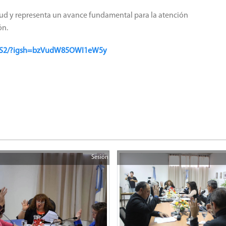
salud y representa un avance fundamental para la atención
ón.
0E4S2/?igsh=bzVudW85OWI1eW5y
Sesión