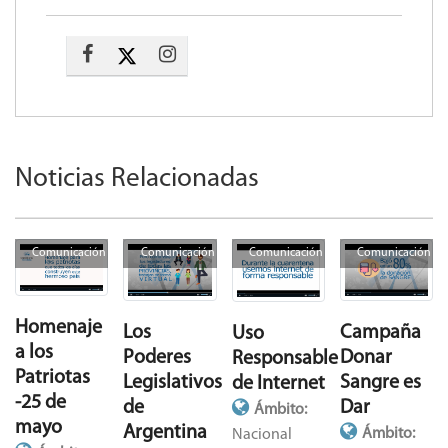
Noticias Relacionadas
Comunicación
Comunicación
Comunicación
Comunicación
Homenaje
Campaña
Los
Uso
a los
Donar
Poderes
Responsable
Patriotas
Sangre es
Legislativos
de Internet
-25 de
Dar
de
Ámbito:
mayo
Argentina
Ámbito:
Nacional