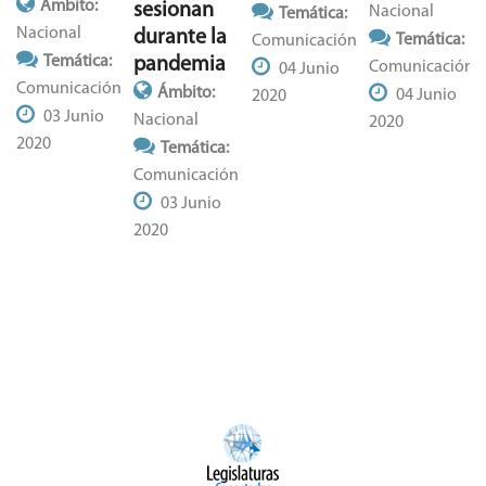
Ámbito:
sesionan
Nacional
Temática:
Nacional
durante la
Temática:
Comunicación
Temática:
pandemia
Comunicación
04 Junio
Comunicación
Ámbito:
04 Junio
2020
03 Junio
Nacional
2020
2020
Temática:
Comunicación
03 Junio
2020