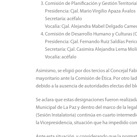
Comisión de Planificación y Gestión Territoria
Presidencia: Cjal. Mario Virgilio Apaza Ávalos
Secretaría: acéfalo
Vocalía: Cjal. Alejandra Mabel Delgado Came
Comisión de Desarrollo Humano y Culturas 
Presidencia: Cjal. Fernando Ruiz Saldías Peri
Secretaría: Cjal. Casimira Alejandra Lema Mol
Vocalía: acéfalo
Asimismo, se eligió por dos tercios al Concejal Fa
mayoritario ante la Comisión de Ética. Por otro l
debido a la ausencia de autoridades electas del b
Se aclara que estas designaciones fueron realizad
Municipal de La Paz y dentro del marco de la lega
(Sesión Instalatoria) continúa en cuarto intermed
la Vicepresidencia, situación que ha impedido com
Ante esta situación, y considerando que la normat