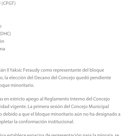
l (CPGT)
o
(CDHC)
cón
ina
bián II Yaksic Feraudy como representante del bloque
ado, la elección del Decano del Concejo quedó pendiente
loque minoritario.
as en estricto apego al Reglamento Interno del Concejo
lidad vigente. La primera sesión del Concejo Municipal
io debido a que el bloque minoritario aún no ha designado a
pletar la conformación institucional.
iva establece espacios de representación para la minoría, se