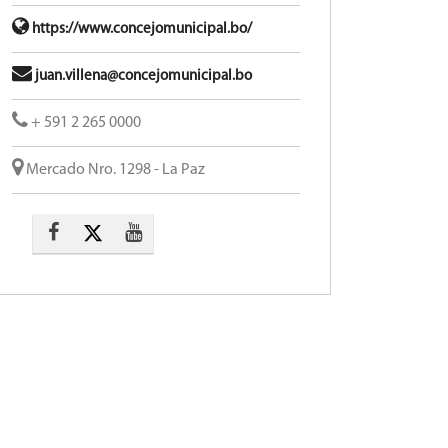
https://www.concejomunicipal.bo/
juan.villena@concejomunicipal.bo
+ 591 2 265 0000
Mercado Nro. 1298 - La Paz