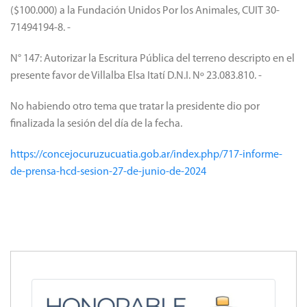
N° 146: Otorgar una ayuda económica de PESOS CIEN MIL
($100.000) a la Fundación Unidos Por los Animales, CUIT 30-
71494194-8. -
N° 147: Autorizar la Escritura Pública del terreno descripto en el
presente favor de Villalba Elsa Itatí D.N.I. Nº 23.083.810. -
No habiendo otro tema que tratar la presidente dio por
finalizada la sesión del día de la fecha.
https://concejocuruzucuatia.gob.ar/index.php/717-informe-
de-prensa-hcd-sesion-27-de-junio-de-2024