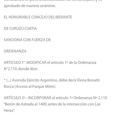
Elena Bonatti, para darle a la zona mayor seguridad a los
transeúntes. Se pone a consideración de los concejales y es
aprobado de manera unánime.
EL HONORABLE CONCEJO DELIBERANTE
DE CURUZU CUATIA
SANCIONA CON FUERZA DE
ORDENANZA
ARTICULO 1°. MODIFICAR el artículo 1º de la Ordenanza
N°2.110, donde dice:
* (...) Avenida Ejército Argentino, debe decir Elena Bonatti
Rocca (Acceso al Parque Mitre).
ARTÍCULO 2º.- INCORPORAR al artículo 1º Ordenanza Nº 2.110