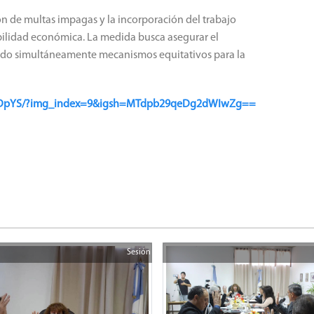
n de multas impagas y la incorporación del trabajo
bilidad económica. La medida busca asegurar el
ndo simultáneamente mecanismos equitativos para la
dSmDpYS/?img_index=9&igsh=MTdpb29qeDg2dWIwZg==
Sesión