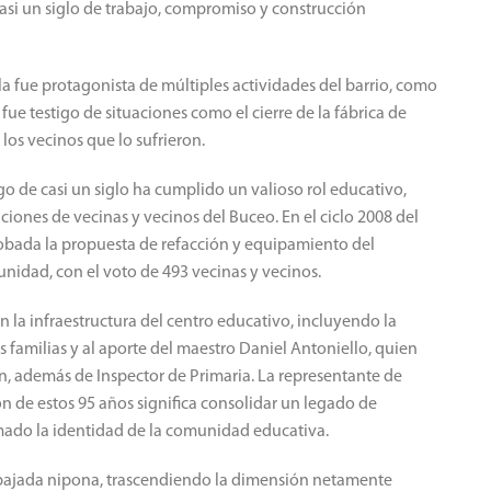
casi un siglo de trabajo, compromiso y construcción
ela fue protagonista de múltiples actividades del barrio, como
ue testigo de situaciones como el cierre de la fábrica de
los vecinos que lo sufrieron.
go de casi un siglo ha cumplido un valioso rol educativo,
ciones de vecinas y vecinos del Buceo. En el ciclo 2008 del
obada la propuesta de refacción y equipamiento del
unidad, con el voto de 493 vecinas y vecinos.
en la infraestructura del centro educativo, incluyendo la
s familias y al aporte del maestro Daniel Antoniello, quien
ón, además de Inspector de Primaria. La representante de
n de estos 95 años significa consolidar un legado de
mado la identidad de la comunidad educativa.
mbajada nipona, trascendiendo la dimensión netamente