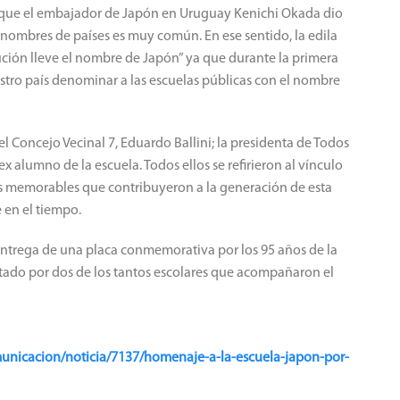
al que el embajador de Japón en Uruguay Kenichi Okada dio
n nombres de países es muy común. En ese sentido, la edila
tución lleve el nombre de Japón” ya que durante la primera
estro país denominar a las escuelas públicas con el nombre
el Concejo Vecinal 7, Eduardo Ballini; la presidenta de Todos
 alumno de la escuela. Todos ellos se refirieron al vínculo
jes memorables que contribuyeron a la generación de esta
en el tiempo.
o entrega de una placa conmemorativa por los 95 años de la
oltado por dos de los tantos escolares que acompañaron el
unicacion/noticia/7137/homenaje-a-la-escuela-japon-por-