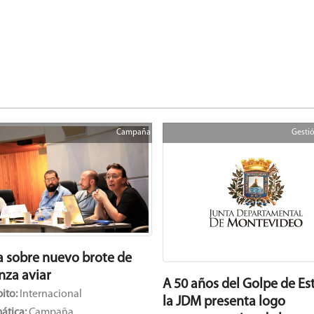
Campaña
Gestió
a sobre nuevo brote de
nza aviar
A 50 años del Golpe de Es
ito:
Internacional
la JDM presenta logo
ática:
Campaña