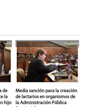
Sesión
Legislación
a de
Media sanción para la creación
e la
de lactarios en organismos de
n hijo
la Administración Pública