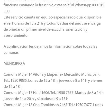
funciona enviando la frase “No estás sola” al Whatsapp 099 019
500.
Este servicio cuenta un equipo especializado que, disponible
en el horario de 15 a 21h y todos los días del año , se encarga
de brindar un primer nivel de escucha, orientación y
asesoramiento.​
A continuación les dejamos la información sobre todas las
comunas.
MUNICIPIO A
Comuna Mujer 14 Vitoria y Llupes (ex Mercadito Municipal).
Tel.: 1950 9835. Lunes de 12 a 18 h, jueves de 8 a 14 h y viernes
de 12 a 18 h.
Comuna Mujer 17 Haití 1606. Tel.: 1950 7655. Martes de 8 a 14 h,
jueves de 14 a 20 h y sábados de 9 a 13 h
Comuna Mujer 18 Cno. Tomkinson 2467. Tel.: 1950 7677. Lunes