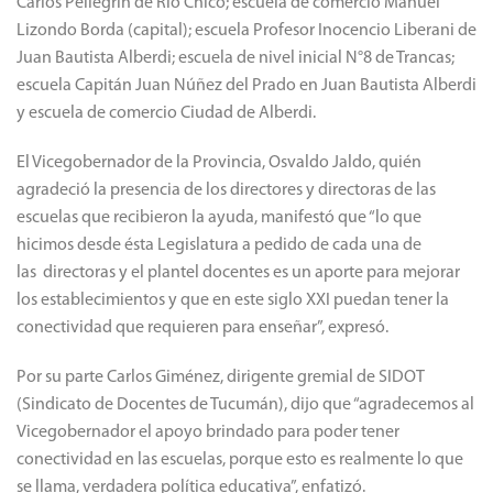
Carlos Pellegrin de Río Chico; escuela de comercio Manuel
Lizondo Borda (capital); escuela Profesor Inocencio Liberani de
Juan Bautista Alberdi; escuela de nivel inicial N°8 de Trancas;
escuela Capitán Juan Núñez del Prado en Juan Bautista Alberdi
y escuela de comercio Ciudad de Alberdi.
El Vicegobernador de la Provincia, Osvaldo Jaldo, quién
agradeció la presencia de los directores y directoras de las
escuelas que recibieron la ayuda, manifestó que “lo que
hicimos desde ésta Legislatura a pedido de cada una de
las directoras y el plantel docentes es un aporte para mejorar
los establecimientos y que en este siglo XXI puedan tener la
conectividad que requieren para enseñar”, expresó.
Por su parte Carlos Giménez, dirigente gremial de SIDOT
(Sindicato de Docentes de Tucumán), dijo que “agradecemos al
Vicegobernador el apoyo brindado para poder tener
conectividad en las escuelas, porque esto es realmente lo que
se llama, verdadera política educativa”, enfatizó.