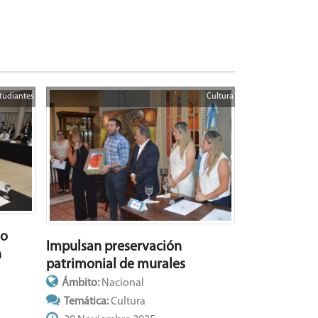
tudiantes
Cultura
jo
Impulsan preservación
n
patrimonial de murales
Ámbito:
Nacional
Temática:
Cultura