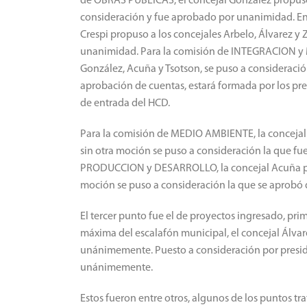
de OBRAS PÚBLICAS, el concejal González propuso 
consideración y fue aprobado por unanimidad. En
Crespi propuso a los concejales Arbelo, Álvarez y
unanimidad. Para la comisión de INTEGRACION y M
González, Acuña y Tsotson, se puso a consideraci
aprobación de cuentas, estará formada por los pr
de entrada del HCD.
Para la comisión de MEDIO AMBIENTE, la concejal 
sin otra moción se puso a consideración la que 
PRODUCCION y DESARROLLO, la concejal Acuña prop
moción se puso a consideración la que se aprob
El tercer punto fue el de proyectos ingresado, p
máxima del escalafón municipal, el concejal Álvare
unánimemente. Puesto a consideración por presid
unánimemente.
Estos fueron entre otros, algunos de los puntos tr