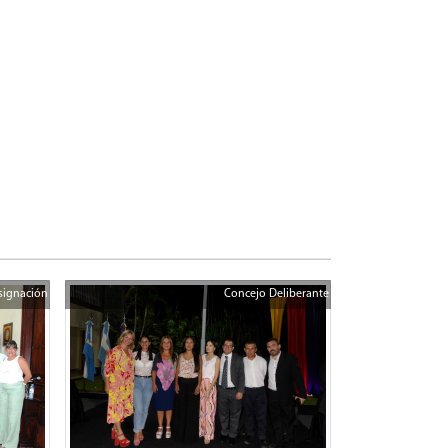
signación
Concejo Deliberante