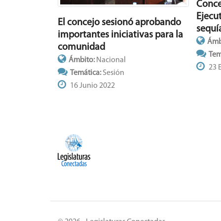
Conce
Ejecut
El concejo sesionó aprobando
sequí
importantes iniciativas para la
Ámb
comunidad
Tem
Ámbito:
Nacional
23 
Temática:
Sesión
16 Junio 2022