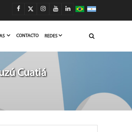
CONTACTO
IAS
REDES
uzú Cuatiá