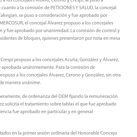
a los concejales Arbelo, Cerono y Crespi, se puso a
 cuanto a la comisión de PETICIONES Y SALUD, la concejal
 Zakegian, se puso a consideración y fue aprobado por
ERCOSUR, el concejal Álvarez propuso a los concejales
ón y fue aprobado por unanimidad. La comisión de control y
esidentes de bloques, quienes presentaron por nota en mesa
Crespi propuso a los concejales Acuña, González y Álvarez,
fue aprobada unánimemente. Para la comisión de
uso a los concejales Álvarez, Cerono y González, sin otra
ó de manera unánime.
rimeramente, de ordenanza del DEM fijando la remuneración
z solicita el tratamiento sobre tablas el que fue aprobado
encia fue aprobado en particular y en general
atados en la primer sesión ordinaria del Honorable Concejo