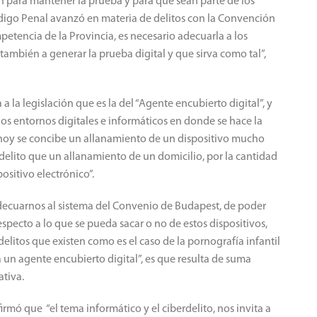
én para mantener la prueba y para que sean parte de los
ódigo Penal avanzó en materia de delitos con la Convención
etencia de la Provincia, es necesario adecuarla a los
ambién a generar la prueba digital y que sirva como tal”,
a a la legislación que es la del “Agente encubierto digital”, y
los entornos digitales e informáticos en donde se hace la
“hoy se concibe un allanamiento de un dispositivo mucho
delito que un allanamiento de un domicilio, por la cantidad
ositivo electrónico”.
 adecuarnos al sistema del Convenio de Budapest, de poder
especto a lo que se pueda sacar o no de estos dispositivos,
litos que existen como es el caso de la pornografía infantil
un agente encubierto digital”, es que resulta de suma
ativa.
mó que “el tema informático y el ciberdelito, nos invita a