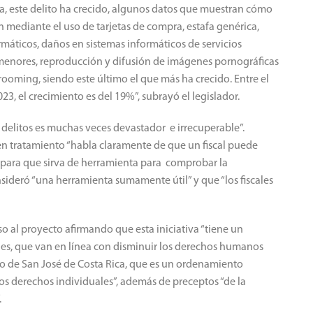
, este delito ha crecido, algunos datos que muestran cómo
mediante el uso de tarjetas de compra, estafa genérica,
áticos, daños en sistemas informáticos de servicios
menores, reproducción y difusión de imágenes pornográficas
ooming, siendo este último el que más ha crecido. Entre el
3, el crecimiento es del 19%”, subrayó el legislador.
delitos es muchas veces devastador e irrecuperable”.
en tratamiento “habla claramente de que un fiscal puede
r para que sirva de herramienta para comprobar la
nsideró “una herramienta sumamente útil” y que “los fiscales
so al proyecto afirmando que esta iniciativa “tiene un
ales, que van en línea con disminuir los derechos humanos
to de San José de Costa Rica, que es un ordenamiento
os derechos individuales”, además de preceptos “de la
.