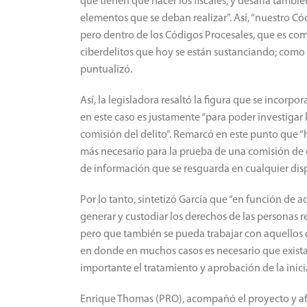
que tienen que hacer los fiscales, y desafía tambi
elementos que se deban realizar”. Así, “nuestro C
pero dentro de los Códigos Procesales, que es comp
ciberdelitos que hoy se están sustanciando; como t
puntualizó.
Así, la legisladora resaltó la figura que se incorpor
en este caso es justamente “para poder investigar 
comisión del delito”. Remarcó en este punto que 
más necesario para la prueba de una comisión de 
de información que se resguarda en cualquier disp
Por lo tanto, sintetizó García que “en función de
generar y custodiar los derechos de las personas r
pero que también se pueda trabajar con aquellos de
en donde en muchos casos es necesario que exista 
importante el tratamiento y aprobación de la inici
Enrique Thomas (PRO), acompañó el proyecto y afir