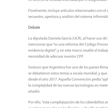
en secreto la medida ordenada por el Magistrado.
Finalmente, incluye artículos relacionados con e
secuestro, apertura y análisis del sistema Informát
Debate
La diputada Daniela García (UCR), al hacer uso de 
mencionar que “es una reforma del Código Procesa
evidencia digital”, y en este marco resaltó el traba
necesidad de adecuar nuestro CPP.
Sostuvo que Argentina fue uno de los países firm
se debatieron estos temas a escala mundial, y que 
desde el año 2017. Aquella Convención pedía “apli
la complejidad de las nuevas tecnologías en materi
añadió.
Por ello, “esta complejización de los ciberdelitos 