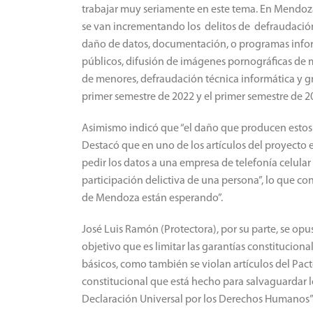
trabajar muy seriamente en este tema. En Mendoza
se van incrementando los delitos de defraudación 
daño de datos, documentación, o programas inform
públicos, difusión de imágenes pornográficas de 
de menores, defraudación técnica informática y gr
primer semestre de 2022 y el primer semestre de 202
Asimismo indicó que “el daño que producen estos 
Destacó que en uno de los artículos del proyecto 
pedir los datos a una empresa de telefonía celula
participación delictiva de una persona”, lo que co
de Mendoza están esperando”.
José Luis Ramón (Protectora), por su parte, se opu
objetivo que es limitar las garantías constitucion
básicos, como también se violan artículos del Pac
constitucional que está hecho para salvaguardar l
Declaración Universal por los Derechos Humanos”