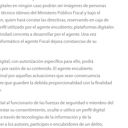
 digitales en ningún caso podrán ser imágenes de personas
 técnico idóneo del Ministerio Público Fiscal y bajo el
ón, quien hará constar las directivas, reservando en caja de
rfil utilizado por el agente encubierto; plataformas digitales
ividad concreta a desarrollar por el agente. Una vez
nformático el agente Fiscal dejara constancias de su
ital, con autorización específica para ello, podrá
os por razón de su contenido. El agente encubierto
minal por aquellas actuaciones que sean consecuencia
mpre que guarden la debida proporcionalidad con la finalidad
.
ital al funcionario de las fuerzas de seguridad o miembro del
star su consentimiento, oculte o utilice un perfil digital
 a través de tecnologías de la información y de la
r a los autores, participes o encubridores de un delito;