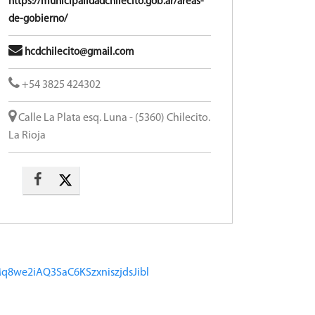
https://municipalidadchilecito.gob.ar/areas-
de-gobierno/
hcdchilecito@gmail.com
+54 3825 424302
Calle La Plata esq. Luna - (5360) Chilecito.
La Rioja
Mq8we2iAQ3SaC6KSzxniszjdsJibl