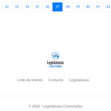
32
33
34
35
36
37
38
39
40
41
42
Links de Interés
Contacto
Legislaturas
© 2026 - Legislaturas Conectadas