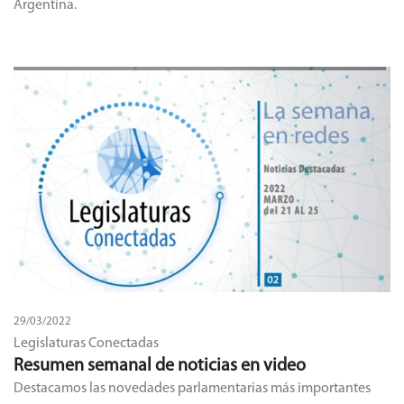
Argentina.
29/03/2022
Legislaturas Conectadas
Resumen semanal de noticias en video
Destacamos las novedades parlamentarias más importantes