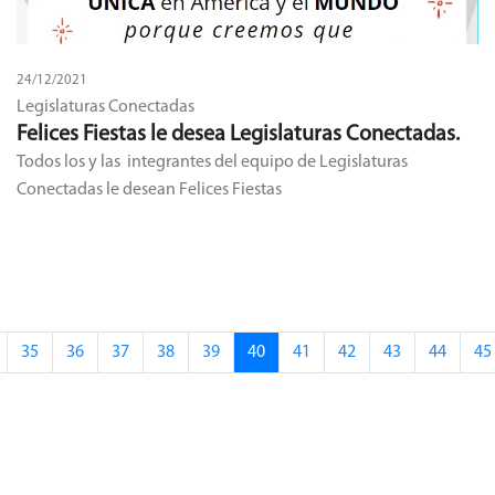
24/12/2021
Legislaturas Conectadas
Felices Fiestas le desea Legislaturas Conectadas.
Todos los y las integrantes del equipo de Legislaturas
Conectadas le desean Felices Fiestas
35
36
37
38
39
40
41
42
43
44
45