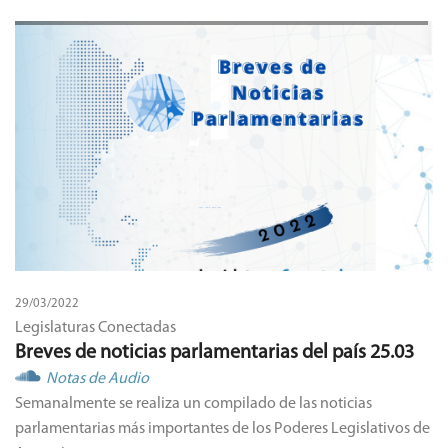
29/03/2022
Legislaturas Conectadas
Breves de noticias parlamentarias del país 25.03
Notas de Audio
Semanalmente se realiza un compilado de las noticias
parlamentarias más importantes de los Poderes Legislativos de