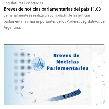
Legislaturas Conectadas
Breves de noticias parlamentarias del país 11.03
Semanalmente se realiza un compilado de las noticias
parlamentarias más importantes de los Poderes Legislativos de
Argentina.