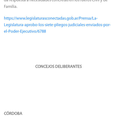
da respuesta a necesidades concretas en los fueros Civil y de
Familia.
https://www.legislaturasconectadas.gob.ar/Prensa/La-
Legislatura-aprobo-los-siete-pliegos-judiciales-enviados-por-
el-Poder-Ejecutivo/6788
CONCEJOS DELIBERANTES
CÓRDOBA