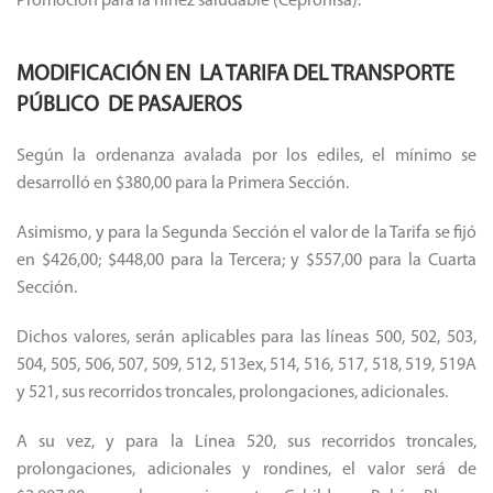
Promoción para la niñez saludable (Cepronisa).
MODIFICACIÓN EN
LA TARIFA
DEL
TRANSPORTE
PÚBLICO
DE
PASAJEROS
Según la ordenanza avalada por los ediles, el mínimo se
desarrolló en $380,00 para la Primera Sección.
Asimismo, y para la Segunda Sección el valor de la Tarifa se fijó
en $426,00;
$448,00 para la Tercera;
y $557,00 para la Cuarta
Sección.
Dichos valores, serán aplicables para las líneas 500, 502, 503,
504, 505, 506, 507, 509, 512, 513ex, 514, 516, 517, 518, 519, 519A
y 521, sus recorridos troncales, prolongaciones, adicionales.
A su vez, y para la Línea 520, sus recorridos troncales,
prolongaciones, adicionales y rondines, el valor será de