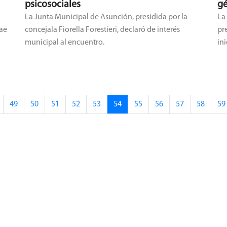
psicosociales
gé
La Junta Municipal de Asunción, presidida por la
La
rae
concejala Fiorella Forestieri, declaró de interés
pr
o
municipal al encuentro.
in
en
49
50
51
52
53
54
55
56
57
58
59