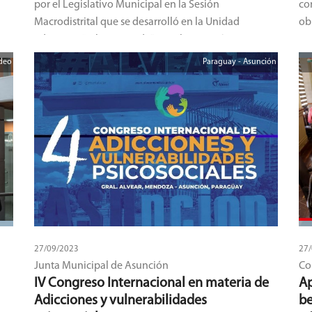
por el Legislativo Municipal en la Sesión
co
Macrodistrital que se desarrolló en la Unidad
ob
Educativa “Gil Tapia Rada”, para la atención oportuna
de las necesidades del macrodistrito Max Paredes.
deo
Paraguay - Asunción
27/09/2023
27
Junta Municipal de Asunción
Co
IV Congreso Internacional en materia de
Ap
Adicciones y vulnerabilidades
be