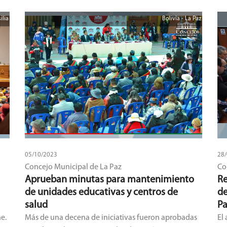
ilia
Bolivia - La Paz
05/10/2023
28
Concejo Municipal de La Paz
Co
Aprueban minutas para mantenimiento
Re
de unidades educativas y centros de
de
salud
Pa
e.
Más de una decena de iniciativas fueron aprobadas
El